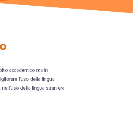
all'Estero
all'Estero
Italia
Aziend
ro
ambito accademico ma in
gliorare l'uso della lingua
ell'uso della lingua straniera