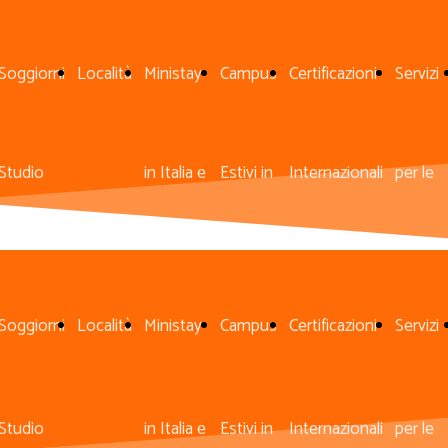
Soggiorni
Località
Ministay
Campus
Certificazioni
Servizi
Studio
in Italia e
Estivi in
Internazionali
per le
all'Estero
all'Estero
Italia
Aziend
Soggiorni
Località
Ministay
Campus
Certificazioni
Servizi
Studio
in Italia e
Estivi in
Internazionali
per le