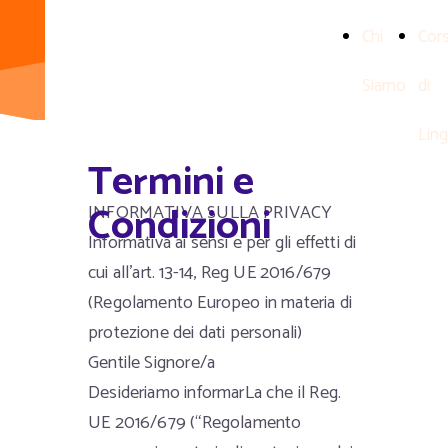
Language Store
Chi
Cors
Siamo
di
Lin
Termini e
Condizioni
INFORMATIVA SULLA PRIVACY
Informativa ai sensi e per gli effetti di
cui all’art. 13-14, Reg UE 2016/679
(Regolamento Europeo in materia di
protezione dei dati personali)
Gentile Signore/a
Desideriamo informarLa che il Reg.
UE 2016/679 (“Regolamento